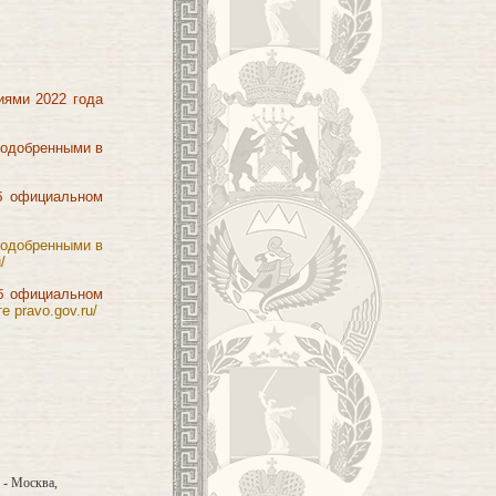
иями 2022 года
 одобренными в
б официальном
 одобренными в
/
об официальном
е pravo.gov.ru/
. - Москва,