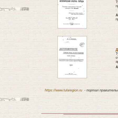
Т
п
:
А
п
Д
Т
о
а
А
https://www.tularegion.ru
- портал правитель