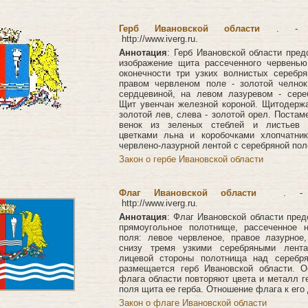
Герб Ивановской области
. - О
http://www.iverg.ru.
Аннотация
: Герб Ивановской области пред
изображение щита рассеченного червенью
оконечности три узких волнистых серебр
правом червленом поле - золотой челнок
сердцевиной, на левом лазуревом - сере
Щит увенчан железной короной. Щитодержа
золотой лев, слева - золотой орел. Постам
венок из зеленых стеблей и листьев 
цветками льна и коробочками хлопчатник
червлено-лазурной лентой с серебряной пол
Закон о гербе Ивановской области
Флаг Ивановской области
. - О
http://www.iverg.ru.
Аннотация
: Флаг Ивановской области пред
прямоугольное полотнище, рассеченное 
поля: левое червленое, правое лазурное
снизу тремя узкими серебряными лент
лицевой стороны полотнища над серебр
размещается герб Ивановской области. О
флага области повторяют цвета и металл г
поля щита ее герба. Отношение флага к его д
Закон о флаге Ивановской области