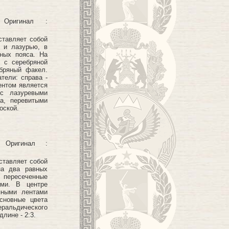
ригинал :
ставляет собой
 и лазурью, в
яных пояса. На
 с серебряной
бряный факел.
тели: справа -
ентом является
с лазуревыми
а, перевитыми
оской.
ригинал :
ставляет собой
на два равных
, пересеченные
ами. В центре
яными лентами
сновные цвета
еральдического
лине - 2:3.