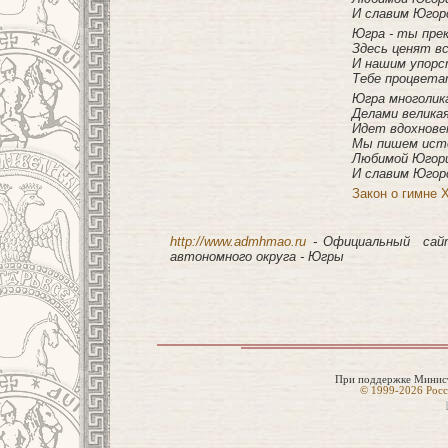
И славим Югорс
Югра - ты пре
Здесь ценят вс
И нашим упорс
Тебе процветат
Югра многолик
Делами велика
Идет вдохнове
Мы пишем ист
Любимой Югор
И славим Югорс
Закон о гимне 
http://www.admhmao.ru
- Официальный сайт
автономного округа - Югры
При поддержке Минист
© 1999-2026 Росс