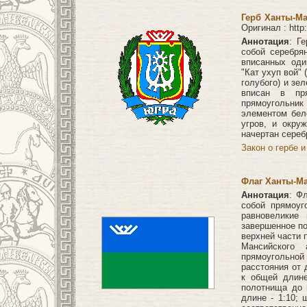
Герб Ханты-Ма
Оригинал : http
Аннотация
: Г
собой серебря
вписанных оди
"Кат ухуп вой" 
голубого) и зе
вписан в пр
прямоугольник
элементом бел
угров, и окру
начертан сереб
Закон о гербе 
Флаг Ханты-Ма
Аннотация
: Ф
собой прямоуг
равновеликие 
завершенное по
верхней части 
Мансийского 
прямоугольно
расстояния от 
к общей длине
полотнища до 
длине - 1:10;