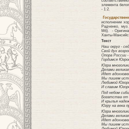
соответственн
элемента белог
- 1:2.
Государствен
исполнении хор
Радченко, муз
Мб). - Оригин
Ханты-Мансийск
Текст
Наш округ - се
Свой дух возро
Опора России -
Гордимся Югро
Югра многолик
Делами велика
Идет вдохнове
Мы пишем ист
Любимой Югор
И славим Югорс
Под небом сиби
Богатства от к
И крылья надеж
Югру на века п
Югра многолик
Делами велика
Идет вдохнове
Мы пишем ист
Любимой Югор